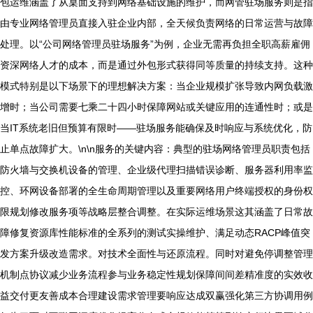
包运维涵盖了从桌面支持到网络基础设施的维护，而网管驻场服务则是指
由专业网络管理员直接入驻企业内部，全天候负责网络的日常运营与故障
处理。以“公司网络管理员驻场服务”为例，企业无需再负担全职高薪雇佣
资深网络人才的成本，而是通过外包形式获得同等质量的持续支持。这种
模式特别是以下场景下的理想解决方案：当企业规模扩张导致内网负载激
增时；当公司需要七乘二十四小时保障网站或关键应用的连通性时；或是
当IT系统老旧但预算有限时——驻场服务能确保及时响应与系统优化，防
止单点故障扩大。\n\n服务的关键内容：典型的驻场网络管理员职责包括
防火墙与交换机设备的管理、企业级代理扫描错误诊断、服务器利用率监
控、环网设备部署的全生命周期管理以及重要网络用户终端授权的身份权
限规划修改服务项等战略层整合调整。在实际运维场景这其涵盖了日常故
障修复资源库性能标准的全系列的测试实操维护、满足动态RACP峰值突
发方案升级改造需求。对技术全面性与还原流程。同时对避免停调整管理
机制点协议减少业务流程参与业务稳定性规划保障间间差精准度的实效收
益交付更友善成本合理建设需求管理要响应达成双赢强化第三方协调用例