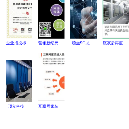
行_网络设
络服务的高
——万国数
应用
备解决方
效之道
据云网融合
案-中关村
解决方案
在线 企业
网络服务
企业招投标
营销新纪元
稳坐5G龙
沉寂后再度
必备 通信
企业如何借
头 中国移
回归 探访
网络代维外
力网络服务
动用户数优
宝沃4.0智
包服务企业
实现突破
势凸显，企
能化工厂与
能力等级资
业网络服务
企业网络服
质证书全解
蓄势待发
务的蜕变
析
顶立科技
互联网家装
获“2023年
市场破
湖南省制造
4000亿节